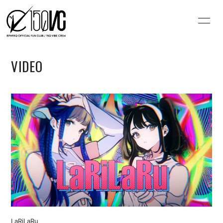
HOME
INFORMATION
VIDEO
SCHEDULE
VIDEO
MOVIE
Q&A
BLOG
PHOTO
OFFICIAL HP
会員登録
ログイン
LaRiLaRu