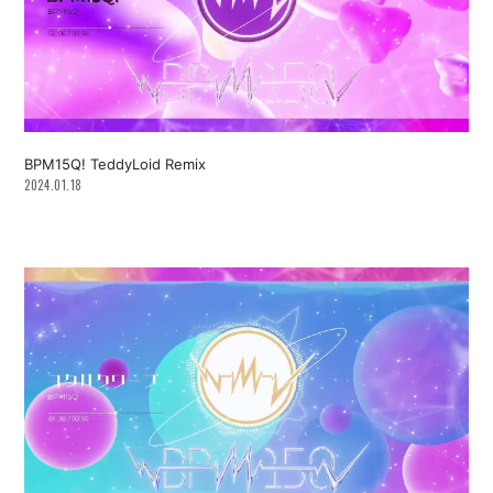
BPM15Q! TeddyLoid Remix
2024.01.18