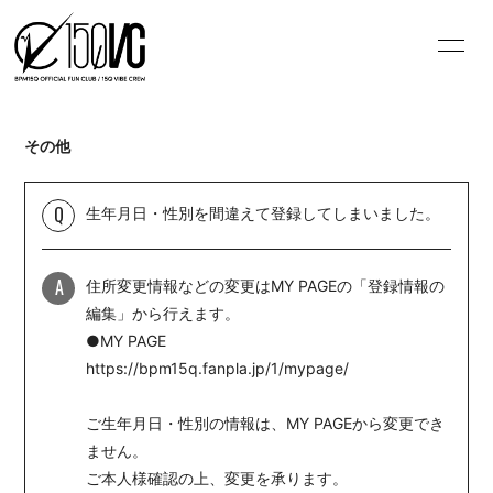
HOME
INFORMATION
その他
SCHEDULE
VIDEO
MOVIE
Q&A
Q
生年月日・性別を間違えて登録してしまいました。
BLOG
PHOTO
A
住所変更情報などの変更はMY PAGEの「登録情報の
OFFICIAL HP
編集」から行えます。
●MY PAGE
https://bpm15q.fanpla.jp/1/mypage/
ご生年月日・性別の情報は、MY PAGEから変更でき
ません。
会員登録
ログイン
ご本人様確認の上、変更を承ります。